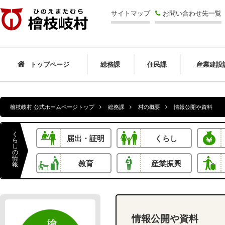
檜枝岐村
サイトマップ
お問い合わせ先一覧
トップページ
総務課
住民課
産業建設
檜枝岐村 公式ホームページトップ
総務課
村の概要
情報公開や資料
く
届出・証明
くらし
ら
し
の
情
教育
産業振興
報
情報公開や資料