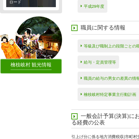
ロード
平成29年度
職員に関する情報
等級及び職制上の段階ごとの
給与・定員管理等
檜枝岐村 観光情報
職員の給与の男女の差異の情
檜枝岐村特定事業主行動計画
一般会計予算(決算)に
る経費の公表
引上げ分に係る地方消費税収(市町村