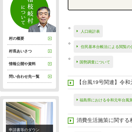
人口統計表
村の概要
住民基本台帳法による閲覧の
村長あいさつ
国勢調査について
情報公開や資料
問い合わせ先一覧
【台風19号関連】令
福島県における令和元年台風第
消費生活施策に関する
申請書等のダウン