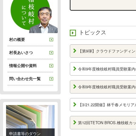
トピックス
村の概要
【第9弾】クラウドファンディン
村長あいさつ
情報公開や資料
令和9年度檜枝岐村職員受験案内
問い合わせ先一覧
令和9年度檜枝岐村職員受験案内
【3/21.22開催】林千春メモ
第12回TETON BROS.檜
申請書等のダウン