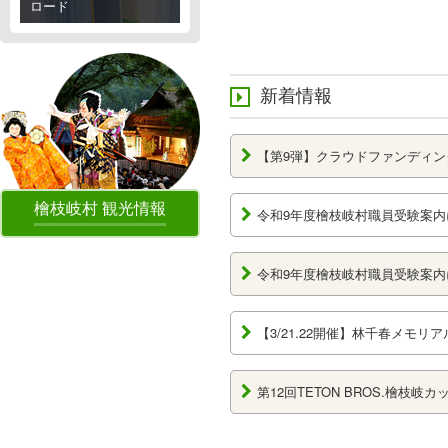
ロード
新着情報
【第9弾】クラウドファンディン
檜枝岐村 観光情報
令和9年度檜枝岐村職員受験案内
令和9年度檜枝岐村職員受験案内
【3/21.22開催】林千春メモ
第12回TETON BROS.檜枝