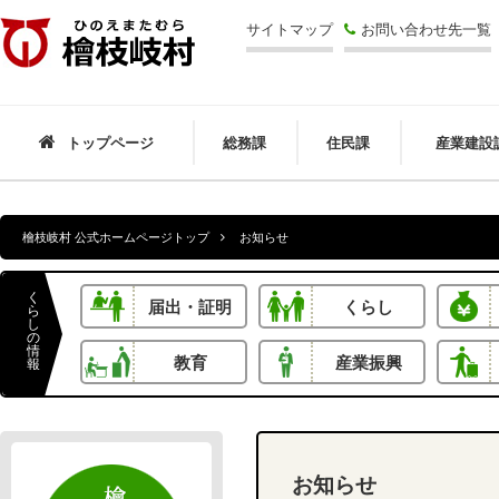
檜枝岐村
サイトマップ
お問い合わせ先一覧
トップページ
総務課
住民課
産業建設
檜枝岐村 公式ホームページトップ
お知らせ
く
届出・証明
くらし
ら
し
の
情
教育
産業振興
報
お知らせ